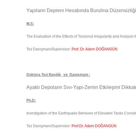
Yapıların Deprem Hesabında Burulma Düzensizliğin
M.S:
The Evaluation of the Effects of Torsional Irregularity and Analysi
Tez Danışmanı/Supervisor:
Prof. Dr. Adem DOĞANGÜN
Doktora Tezi Başlığı ve Danışmanı :
Ayaklı Depoların Sıvı-Yapı-Zemin Etkileşimi Dikka
Ph.D:
Investigation of the Earthquake Behavior of Elevated Tanks Conside
Tez Danışmanı/Supervisor:
Prof.Dr. Adem DOĞANGÜN