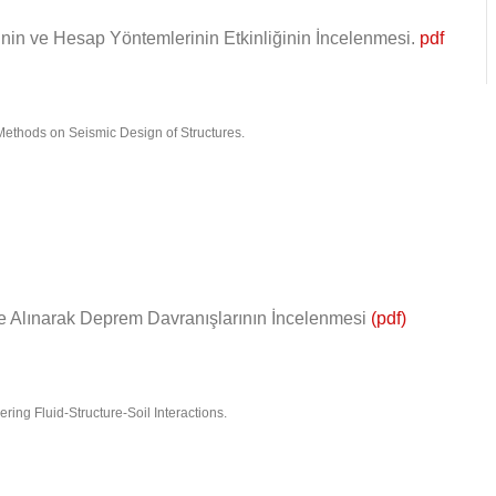
in ve Hesap Yöntemlerinin Etkinliğinin İncelenmesi.
pdf
s Methods on Seismic Design of Structures.
te Alınarak Deprem Davranışlarının İncelenmesi
(pdf)
ring Fluid-Structure-Soil Interactions.