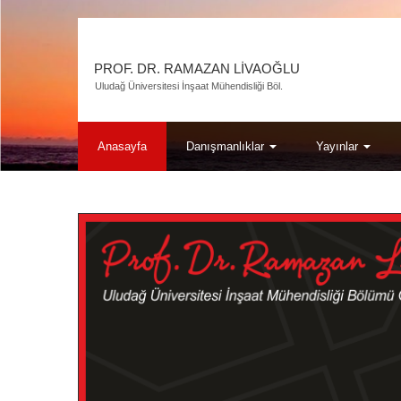
PROF. DR. RAMAZAN LIVAOĞLU
Uludağ Üniversitesi İnşaat Mühendisliği Böl.
Anasayfa
Danışmanlıklar
Yayınlar