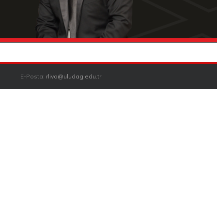
E-Posta:
rliva@uludag.edu.tr