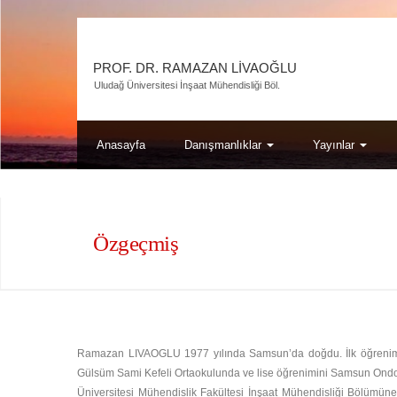
PROF. DR. RAMAZAN LIVAOĞLU
Uludağ Üniversitesi İnşaat Mühendisliği Böl.
Anasayfa
Danışmanlıklar
Yayınlar
Özgeçmiş
Ramazan LIVAOGLU 1977 yılında Samsun’da doğdu. İlk öğrenimi
Gülsüm Sami Kefeli Ortaokulunda ve lise öğrenimini Samsun Ond
Üniversitesi Mühendislik Fakültesi İnşaat Mühendisliği Bölümün