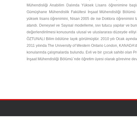
Mühendisliği Anabilim Dalında Yüksek Lisans öğrenimine başlayar
Gümüşhane Mühendislik Fakültesi İnşaat Mühendisliği Bölümü Y
yüksek lisans öğrenimini, Nisan 2005 de ise Doktora öğrenimini
atandı. Deneysel ve Sayısal modelleme, sıvı tutucu yapılar ve bu
değerlendirilmesi konusunda ulusal ve uluslararası düzeyde elli
ÖZTUNALI Bilim ödülüne layık görülmüştür. 2010 yılı Ocak ayın
2011 yılında The University of Western Ontario London, KANADA’da
konularında çalışmalarda bulundu. Evli ve bir çocuk sahibi olan
İnşaat Mühendisliği Bölümü`nde öğretim üyesi olarak görevine de