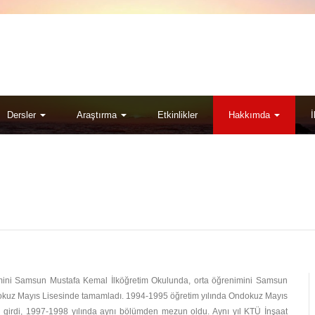
Dersler
Araştırma
Etkinlikler
Hakkımda
İ
ni Samsun Mustafa Kemal İlköğretim Okulunda, orta öğrenimini Samsun
okuz Mayıs Lisesinde tamamladı. 1994-1995 öğretim yılında Ondokuz Mayıs
e girdi, 1997-1998 yılında aynı bölümden mezun oldu. Aynı yıl KTÜ İnşaat