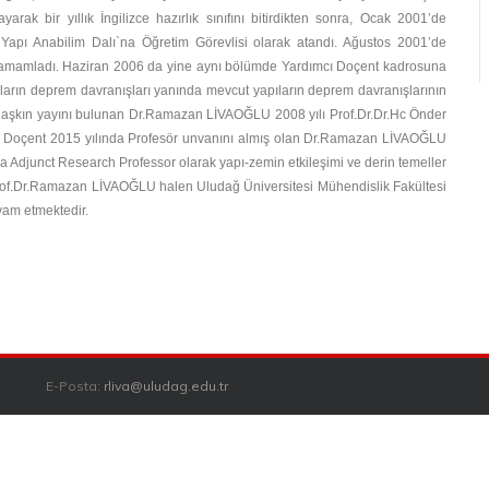
ak bir yıllık İngilizce hazırlık sınıfını bitirdikten sonra, Ocak 2001’de
apı Anabilim Dalı`na Öğretim Görevlisi olarak atandı. Ağustos 2001’de
 tamamladı. Haziran 2006 da yine aynı bölümde Yardımcı Doçent kadrosuna
nların deprem davranışları yanında mevcut yapıların deprem davranışlarının
yi aşkın yayını bulunan Dr.Ramazan LİVAOĞLU 2008 yılı Prof.Dr.Dr.Hc Önder
da Doçent 2015 yılında Profesör unvanını almış olan Dr.Ramazan LİVAOĞLU
 Adjunct Research Professor olarak yapı-zemin etkileşimi ve derin temeller
 Prof.Dr.Ramazan LİVAOĞLU halen Uludağ Üniversitesi Mühendislik Fakültesi
vam etmektedir.
E-Posta:
rliva@uludag.edu.tr