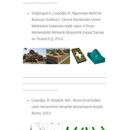
_________________
Doğangün A, Livaoğlu R, Afganistan Behl’de
Bulunan Sultânü’l- Ulemâ Bahâeddin Veled
Medresesi hakkında statik rapor, A Proje
Mühendislik Mimarlık Müşavirlik İnşaat Sanayi
ve Ticaret A.Ş, 2013.
_________________________________________
_________________________________________
_________________
Livaoğlu, R, Baştürk, MH., Bursa EmirSultan
cami minaresinin dinamik davranışının tespiti,
Bursa, 2013