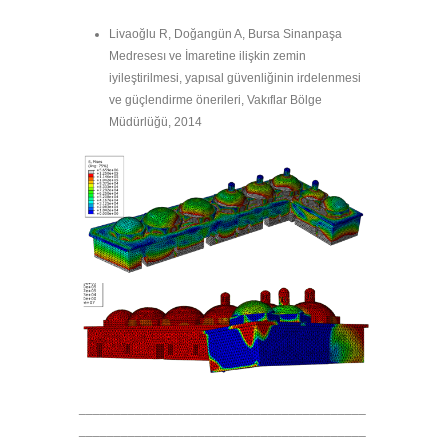
Livaoğlu R, Doğangün A, Bursa Sinanpaşa
Medresesı ve İmaretine ilişkin zemin
iyileştirilmesi, yapısal güvenliğinin irdelenmesi
ve güçlendirme önerileri, Vakıflar Bölge
Müdürlüğü, 2014
_________________________________________
_________________________________________