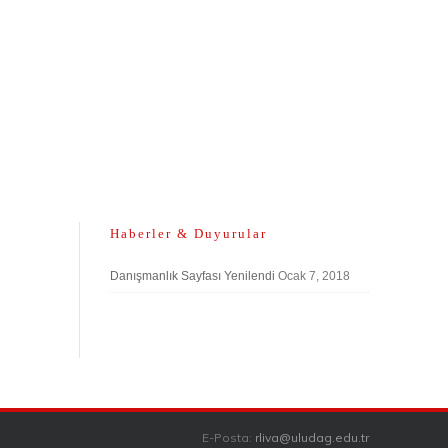
Haberler & Duyurular
Danışmanlık Sayfası Yenilendi
Ocak 7, 2018
E-Posta:
rliva@uludag.edu.tr