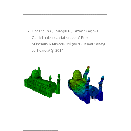
_________________________________________
_________________________________________
_________________
Doğangün A, Livaoğlu R, Cezayir Keçiova
Camisi hakkında statik rapor, A Proje
Mühendislik Mimarlık Müşavirlik İnşaat Sanayi
ve Ticaret A.Ş, 2014
_________________________________________
_________________________________________
_________________